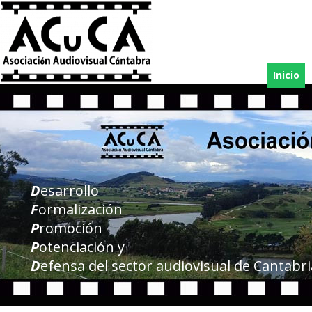
Inicio
D
esarrollo
F
ormalización
P
romoción
P
otenciación y
D
efensa del sector audiovisual de Cantabri