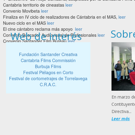
Cantabria territorio de cineastas
leer
Convenio Movibeta
leer
Finaliza en IV ciclo de realizadores de Cántabria en el MAS,
leer
Nuevo ciclo en el MAS
leer
El cine cántabro reclama más apoyo
leer
Sobr
Web de interés
Convenio Buscador Audiovisual de Profesionales
leer
Convenio Santander Film Bureau
leer
Fundación Santander Creativa
Cantabria Films Commissión
Burbuja Films
Festival Piélagos en Corto
Festival de cortometrajes de Torrelavega
C.R.A.C.
En marzo de
Contituyente
Directiva...
Leer más